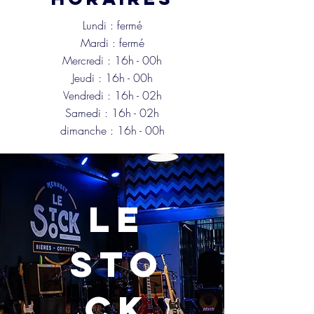
Lundi : fermé
Mardi : fermé
Mercredi : 16h - 00h
Jeudi : 16h -
00h
Vendredi : 16h -
02h
Samedi : 16h -
02h
dimanche : 16h -
00h
Le
sto
ck