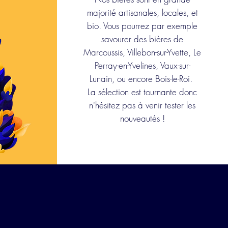
majorité artisanales, locales, et
bio. Vous pourrez par exemple
savourer des bières de
Marcoussis, Villebon-sur-Yvette, Le
Perray-en-Yvelines, Vaux-sur-
Lunain, ou encore Bois-le-Roi.
La sélection est tournante donc
n'hésitez pas à venir tester les
nouveautés !