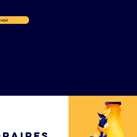
voir
oraires