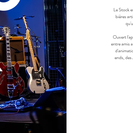
Le Stock e
bières art
qu'u
k
Ouvert l'ap
entre amis a
d'animati
ends, des 