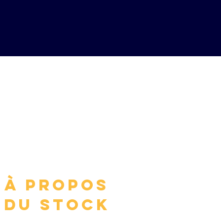
à propos
du stock