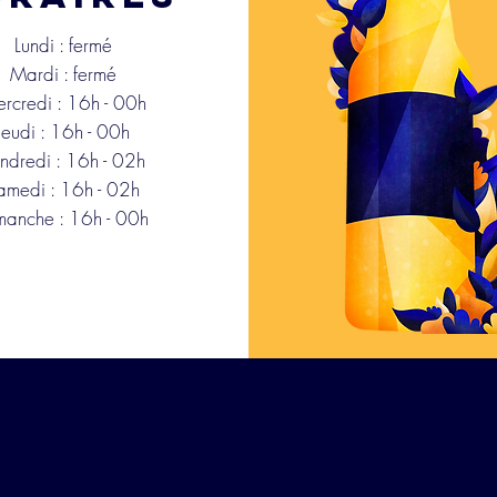
Lundi : fermé
Mardi : fermé
rcredi : 16h - 00h
Jeudi : 16h -
00h
ndredi : 16h -
02h
amedi : 16h -
02h
manche : 16h -
00h