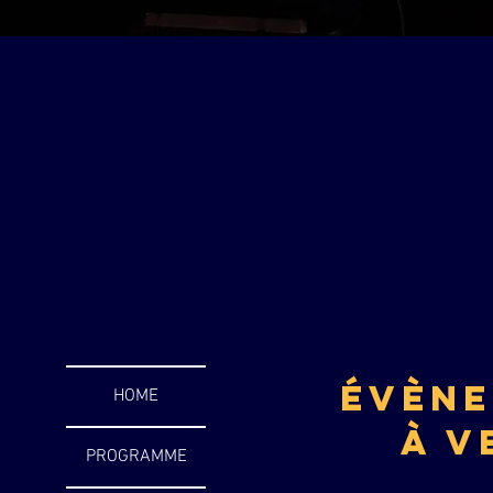
éVèN
HOME
à V
PROGRAMME