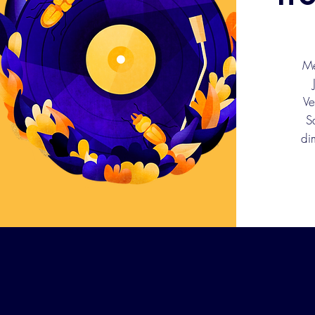
Me
Ve
S
di