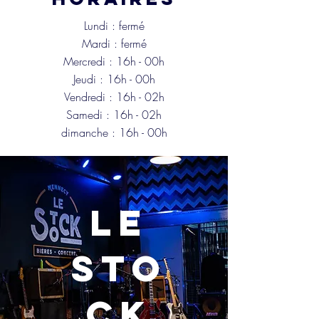
Lundi : fermé
Mardi : fermé
Mercredi : 16h - 00h
Jeudi : 16h -
00h
Vendredi : 16h -
02h
Samedi : 16h -
02h
dimanche : 16h -
00h
Le
sto
ck